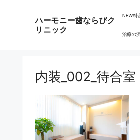
コ
ン
NEW料
ハーモニー歯ならびク
テ
ン
リニック
治療の
ツ
へ
ス
キ
ッ
内装_002_待合室
プ