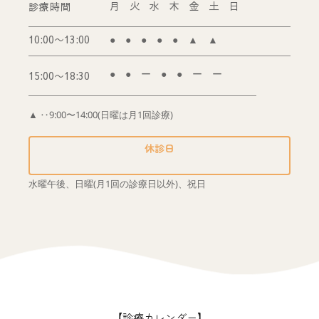
月　火　水　木　金　土　日
診療時間
10:00〜13:00
●　●　●　●　●　▲　▲
15:00〜18:30
●　●　ー　●　●　ー　ー
▲ ‥9:00〜14:00(日曜は月1回診療)
休診日
水曜午後、日曜(月1回の診療日以外)、祝日
【
診療カレンダー
】