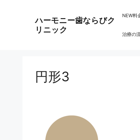
コ
ン
NEW料
ハーモニー歯ならびク
テ
ン
リニック
治療の
ツ
へ
ス
キ
ッ
円形3
プ