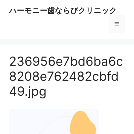
コ
ハーモニー歯ならびクリニック
ン
テ
メ
ン
ツ
へ
ニ
ス
キ
236956e7bd6ba6c
ュ
ッ
プ
8208e762482cbfd
ー
49.jpg