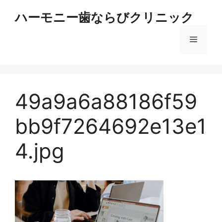
コ
ハーモニー歯ならびクリニック
ン
テ
メ
ン
ツ
へ
ニ
ス
キ
49a9a6a88186f59
ュ
ッ
プ
bb9f7264692e13e1
ー
4.jpg