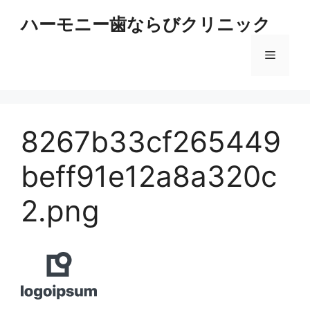
コ
ハーモニー歯ならびクリニック
ン
テ
メ
ン
ツ
へ
ニ
ス
キ
8267b33cf265449
ュ
ッ
プ
beff91e12a8a320c
ー
2.png