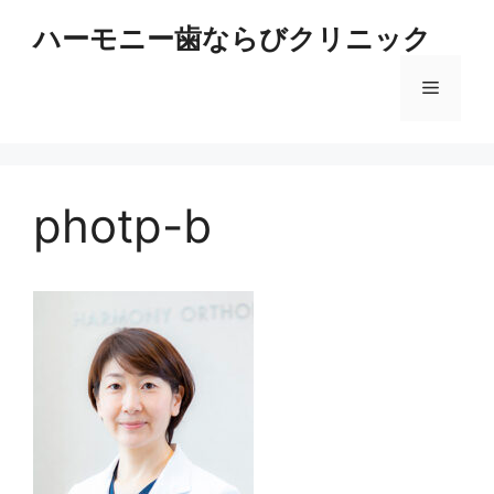
コ
ハーモニー歯ならびクリニック
ン
テ
メ
ン
ツ
へ
ニ
ス
キ
photp-b
ュ
ッ
プ
ー