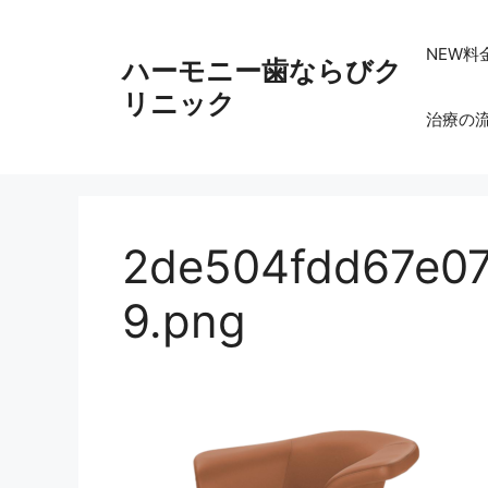
コ
ン
NEW料
ハーモニー歯ならびク
テ
ン
リニック
治療の
ツ
へ
ス
キ
ッ
2de504fdd67e07
プ
9.png