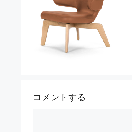
コメントする
コ
メ
ン