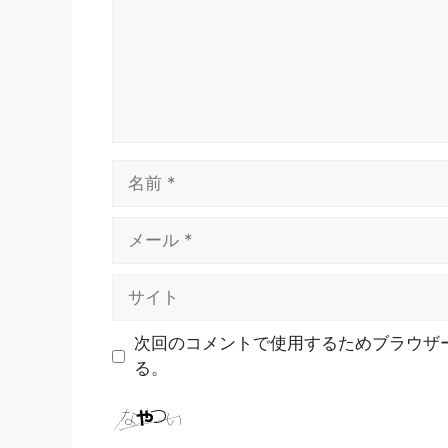
ト
名
前
メ
ー
ル
サ
イ
ト
次回のコメントで使用するためブラウザ
る。